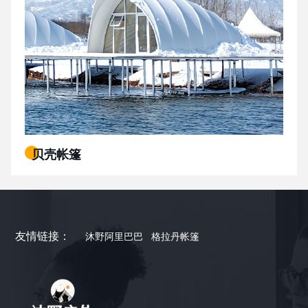
贝壳帐篷
友情链接：
沐野阿里巴巴
格拉丹帐篷